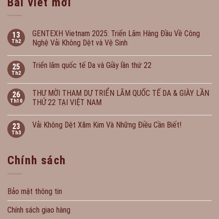
Bài viết mới
GENTEXH Vietnam 2025: Triển Lãm Hàng Đầu Về Công
13
Th2
Nghệ Vải Không Dệt và Vệ Sinh
Triển lãm quốc tế Da và Giầy lần thứ 22
25
Th2
THƯ MỜI THAM DỰ TRIỂN LÃM QUỐC TẾ DA & GIÀY LẦN
26
Th10
THỨ 22 TẠI VIỆT NAM
Vải Không Dệt Xăm Kim Và Những Điều Cần Biết!
23
Th3
Chính sách
Bảo mật thông tin
Chính sách giao hàng